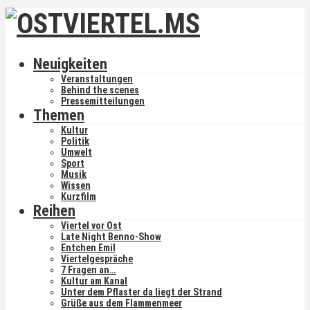
Neuigkeiten
Veranstaltungen
Behind the scenes
Pressemitteilungen
Themen
Kultur
Politik
Umwelt
Sport
Musik
Wissen
Kurzfilm
Reihen
Viertel vor Ost
Late Night Benno-Show
Entchen Emil
Viertelgespräche
7 Fragen an…
Kultur am Kanal
Unter dem Pflaster da liegt der Strand
Grüße aus dem Flammenmeer