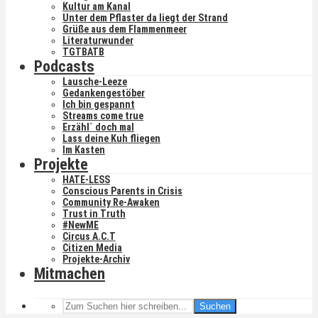
Kultur am Kanal
Unter dem Pflaster da liegt der Strand
Grüße aus dem Flammenmeer
Literaturwunder
TGTBATB
Podcasts
Lausche-Leeze
Gedankengestöber
Ich bin gespannt
Streams come true
Erzähl´ doch mal
Lass deine Kuh fliegen
Im Kasten
Projekte
HATE-LESS
Conscious Parents in Crisis
Community Re-Awaken
Trust in Truth
#NewME
Circus A.C.T
Citizen Media
Projekte-Archiv
Mitmachen
Suchen