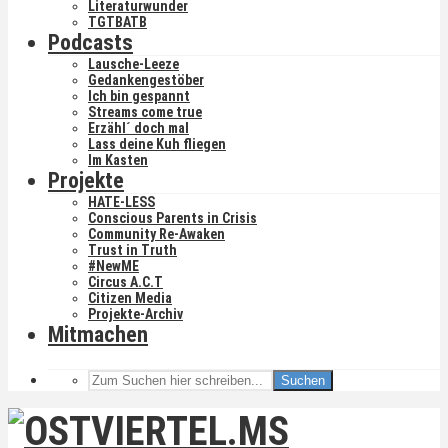
Literaturwunder
TGTBATB
Podcasts
Lausche-Leeze
Gedankengestöber
Ich bin gespannt
Streams come true
Erzähl´ doch mal
Lass deine Kuh fliegen
Im Kasten
Projekte
HATE-LESS
Conscious Parents in Crisis
Community Re-Awaken
Trust in Truth
#NewME
Circus A.C.T
Citizen Media
Projekte-Archiv
Mitmachen
Suchen