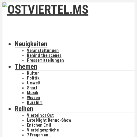
Neuigkeiten
Veranstaltungen
Behind the scenes
Pressemitteilungen
Themen
Kultur
Politik
Umwelt
Sport
Musik
Wissen
Kurzfilm
Reihen
Viertel vor Ost
Late Night Benno-Show
Entchen Emil
Viertelgespräche
7 Fragen an…