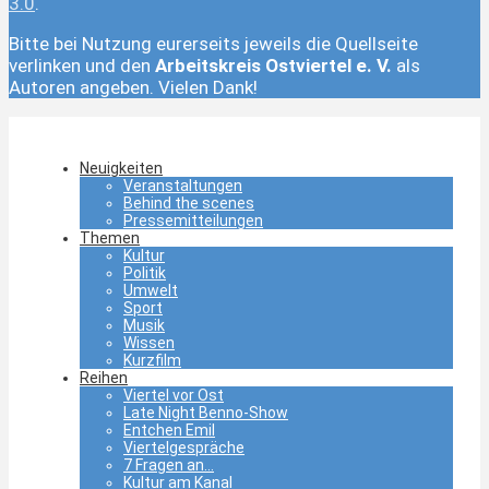
3.0
.
Bitte bei Nutzung eurerseits jeweils die Quellseite
verlinken und den
Arbeitskreis Ostviertel e. V.
als
Autoren angeben. Vielen Dank!
Neuigkeiten
Veranstaltungen
Behind the scenes
Pressemitteilungen
Themen
Kultur
Politik
Umwelt
Sport
Musik
Wissen
Kurzfilm
Reihen
Viertel vor Ost
Late Night Benno-Show
Entchen Emil
Viertelgespräche
7 Fragen an…
Kultur am Kanal