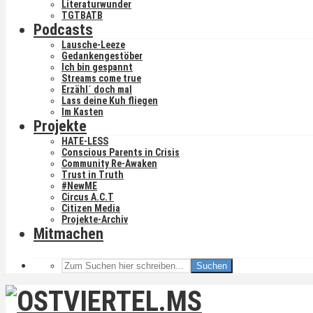
Literaturwunder
TGTBATB
Podcasts
Lausche-Leeze
Gedankengestöber
Ich bin gespannt
Streams come true
Erzähl´ doch mal
Lass deine Kuh fliegen
Im Kasten
Projekte
HATE-LESS
Conscious Parents in Crisis
Community Re-Awaken
Trust in Truth
#NewME
Circus A.C.T
Citizen Media
Projekte-Archiv
Mitmachen
Suchen