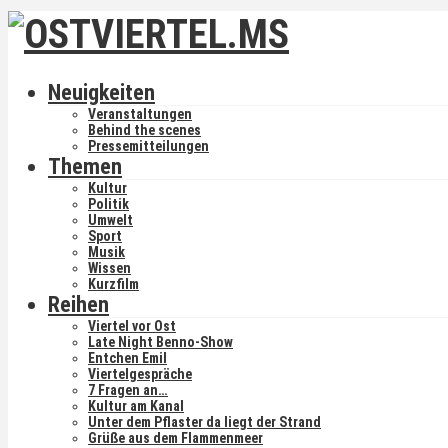
Neuigkeiten
Veranstaltungen
Behind the scenes
Pressemitteilungen
Themen
Kultur
Politik
Umwelt
Sport
Musik
Wissen
Kurzfilm
Reihen
Viertel vor Ost
Late Night Benno-Show
Entchen Emil
Viertelgespräche
7 Fragen an…
Kultur am Kanal
Unter dem Pflaster da liegt der Strand
Grüße aus dem Flammenmeer