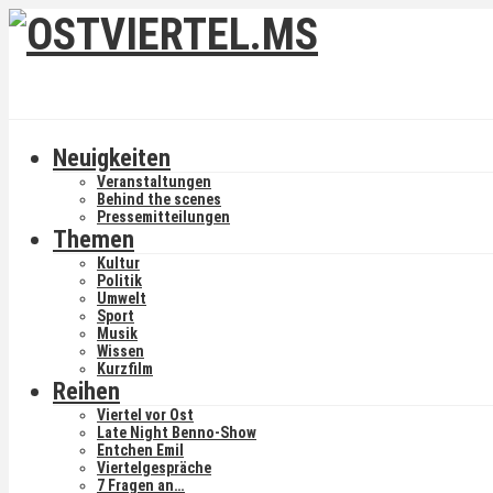
Neuigkeiten
Veranstaltungen
Behind the scenes
Pressemitteilungen
Themen
Kultur
Politik
Umwelt
Sport
Musik
Wissen
Kurzfilm
Reihen
Viertel vor Ost
Late Night Benno-Show
Entchen Emil
Viertelgespräche
7 Fragen an…