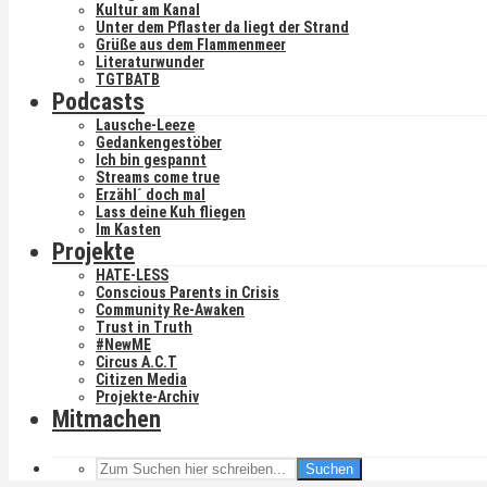
Kultur am Kanal
Unter dem Pflaster da liegt der Strand
Grüße aus dem Flammenmeer
Literaturwunder
TGTBATB
Podcasts
Lausche-Leeze
Gedankengestöber
Ich bin gespannt
Streams come true
Erzähl´ doch mal
Lass deine Kuh fliegen
Im Kasten
Projekte
HATE-LESS
Conscious Parents in Crisis
Community Re-Awaken
Trust in Truth
#NewME
Circus A.C.T
Citizen Media
Projekte-Archiv
Mitmachen
Suchen