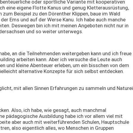
enteuerliche oder sportliche Variante mit kooperativen
auch eine eigene Flotte Kanus und genug Kletterausrüstung,
 zum Beispiel zu den Dörenther Klippen, baue im Wald
uf der Ems und auf der Werse Kanu. Ich habe auch manche
ten. Deswegen bin ich mit meinen Angeboten nicht nur in
dersachsen und so weiter unterwegs.
ur habe, an die Teilnehmenden weitergeben kann und ich freue
ilding arbeiten kann. Aber ich versuche die Leute auch
hen und kleine Abenteuer erleben, um ein bisschen von dem
leicht alternative Konzepte für sich selbst entdecken.
licht, mit allen Sinnen Erfahrungen zu sammeln und Naturei
en. Also, ich habe, wie gesagt, auch manchmal
e pädagogische Ausbildung habe ich vor allem viel mit
arbeite aber auch mit weiterführenden Schulen, Hauptschule
en, also eigentlich alles, wo Menschen in Gruppen