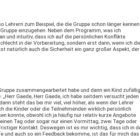
o Lehrern zum Beispiel, die die Gruppe schon länger kennen
r Gruppe einzugehen. Neben dem Programm, was ich
n und intuitiv, dass ich auf die persönlichen Konflikte
chlecht in der Vorbereitung, sondern erst dann, wenn ich di
t natürlich auch die Sicherheit ein ganz großer Aspekt, der
Gruppe zusammengearbeitet habe und dann ein Kind zufälli
: „Herr Gaede, Herr Gaede, ich habe seitdem versucht jeden
n steht das bei mir viel, viel höher, als wenn der Lehrer
 ich die Kinder oder die Teilnehmenden wirklich persönlich
en konnte, obwohl ich ja häufig nur relativ kurze Angebote
 einen Tag oder sogar nur einen Vormittag, zwei Tage oder
fristiger Kontakt. Deswegen ist es mir wichtig, dass ich in d
fe und auch so ein Feedback bekomme, ist das für mich das