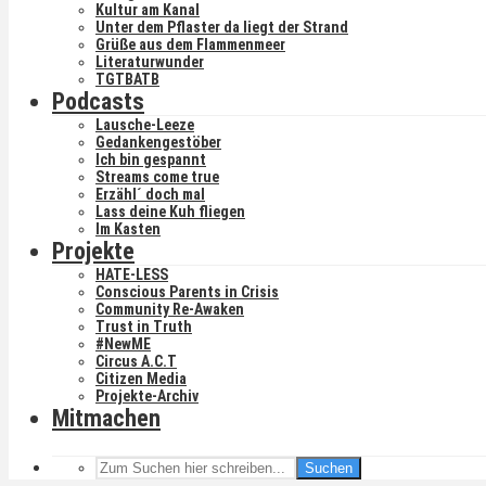
Kultur am Kanal
Unter dem Pflaster da liegt der Strand
Grüße aus dem Flammenmeer
Literaturwunder
TGTBATB
Podcasts
Lausche-Leeze
Gedankengestöber
Ich bin gespannt
Streams come true
Erzähl´ doch mal
Lass deine Kuh fliegen
Im Kasten
Projekte
HATE-LESS
Conscious Parents in Crisis
Community Re-Awaken
Trust in Truth
#NewME
Circus A.C.T
Citizen Media
Projekte-Archiv
Mitmachen
Suchen