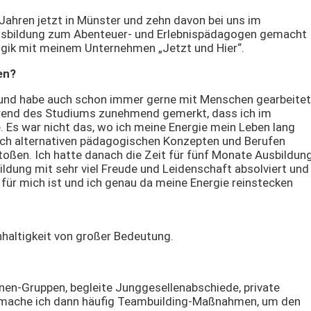
2 Jahren jetzt in Münster und zehn davon bei uns im
 Ausbildung zum Abenteuer- und Erlebnispädagogen gemacht
gogik mit meinem Unternehmen „Jetzt und Hier“.
en?
r und habe auch schon immer gerne mit Menschen gearbeitet
rend des Studiums zunehmend gemerkt, dass ich im
 Es war nicht das, wo ich meine Energie mein Leben lang
nach alternativen pädagogischen Konzepten und Berufen
oßen. Ich hatte danach die Zeit für fünf Monate Ausbildun
ildung mit sehr viel Freude und Leidenschaft absolviert und
für mich ist und ich genau da meine Energie reinstecken
haltigkeit von großer Bedeutung.
denen-Gruppen, begleite Junggesellenabschiede, private
n mache ich dann häufig Teambuilding-Maßnahmen, um den