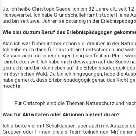
Ja, ich heiße Christoph Gaede, ich bin 32 Jahre alt, seit 1
Hansaviertel. Ich habe Grundschullehramt studiert, eine
und bin seit zwei Jahren selbständig in der Erlebnispäda
Wie bist du zum Beruf des Erlebnispädagogen gekomm
Also ich war früher immer schon viel draußen in der Natu
Ich habe mich dann für das Lehramt entschieden und wäh
Klassenraum mit einem engen Lehrplan fehl am Platz wäre.
reinstecken will. Ich habe mich deswegen auf die Suche 
gemacht und bin dann eben auf die Erlebnispädagogik gest
im Bayrischen Wald. Da bin ich hingegangen, habe die Ausb
habe gemerkt, dass Erlebnispädagogik genau das Richtige 
möchte.
Für Christoph sind die Themen Naturschutz und Nach
Was für Aktivitäten oder Aktionen bietest d
u an?
Ich arbeite viel mit Schulklassen, aber auch mit Auszubil
Gruppen oder Firmen, die als Team teilnehmen. Mit dene