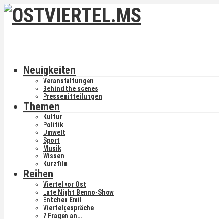
Neuigkeiten
Veranstaltungen
Behind the scenes
Pressemitteilungen
Themen
Kultur
Politik
Umwelt
Sport
Musik
Wissen
Kurzfilm
Reihen
Viertel vor Ost
Late Night Benno-Show
Entchen Emil
Viertelgespräche
7 Fragen an…