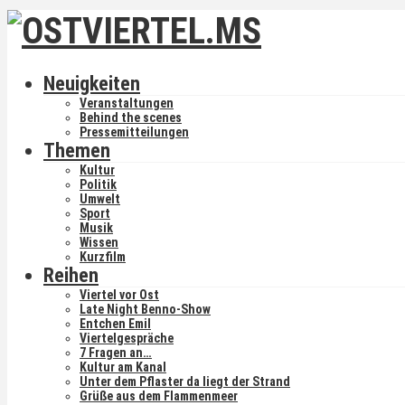
Neuigkeiten
Veranstaltungen
Behind the scenes
Pressemitteilungen
Themen
Kultur
Politik
Umwelt
Sport
Musik
Wissen
Kurzfilm
Reihen
Viertel vor Ost
Late Night Benno-Show
Entchen Emil
Viertelgespräche
7 Fragen an…
Kultur am Kanal
Unter dem Pflaster da liegt der Strand
Grüße aus dem Flammenmeer