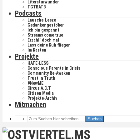
Literaturwunder
TGTBATB
Podcasts
Lausche-Leeze
Gedankengestöber
Ich bin gespannt
Streams come true
Erzähl´ doch mal
Lass deine Kuh fliegen
Im Kasten
Projekte
HATE-LESS
Conscious Parents in Crisis
Community Re-Awaken
Trust in Truth
#NewME
Circus A.C.T
Citizen Media
Projekte-Archiv
Mitmachen
Suchen