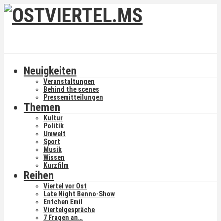
Neuigkeiten
Veranstaltungen
Behind the scenes
Pressemitteilungen
Themen
Kultur
Politik
Umwelt
Sport
Musik
Wissen
Kurzfilm
Reihen
Viertel vor Ost
Late Night Benno-Show
Entchen Emil
Viertelgespräche
7 Fragen an…