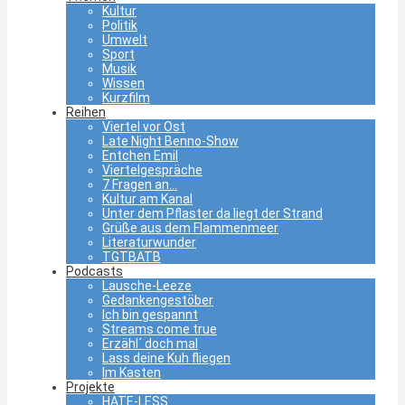
Kultur
Politik
Umwelt
Sport
Musik
Wissen
Kurzfilm
Reihen
Viertel vor Ost
Late Night Benno-Show
Entchen Emil
Viertelgespräche
7 Fragen an…
Kultur am Kanal
Unter dem Pflaster da liegt der Strand
Grüße aus dem Flammenmeer
Literaturwunder
TGTBATB
Podcasts
Lausche-Leeze
Gedankengestöber
Ich bin gespannt
Streams come true
Erzähl´ doch mal
Lass deine Kuh fliegen
Im Kasten
Projekte
HATE-LESS