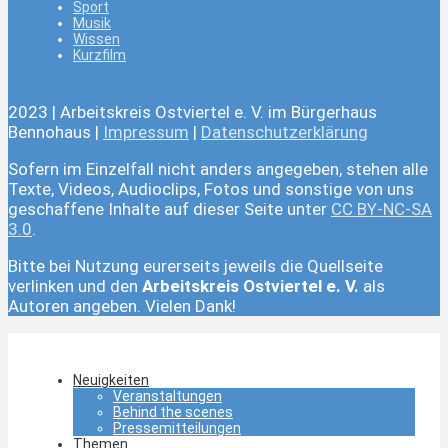
Sport
Musik
Wissen
Kurzfilm
2023 | Arbeitskreis Ostviertel e. V. im Bürgerhaus
Bennohaus |
Impressum
|
Datenschutzerklärung
Sofern im Einzelfall nicht anders angegeben, stehen alle
Texte, Videos, Audioclips, Fotos und sonstige von uns
geschaffene Inhalte auf dieser Seite unter
CC BY-NC-SA
3.0
.
Bitte bei Nutzung eurerseits jeweils die Quellseite
verlinken und den
Arbeitskreis Ostviertel e. V.
als
Autoren angeben. Vielen Dank!
Neuigkeiten
Veranstaltungen
Behind the scenes
Pressemitteilungen
Themen