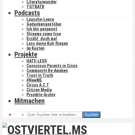
Literaturwunder
TGTBATB
Podcasts
Lausche-Leeze
Gedankengestöber
Ich bin gespannt
Streams come true
Erzähl´ doch mal
Lass deine Kuh fliegen
Im Kasten
Projekte
HATE-LESS
Conscious Parents in Crisis
Community Re-Awaken
Trust in Truth
#NewME
Circus A.C.T
Citizen Media
Projekte-Archiv
Mitmachen
Suchen