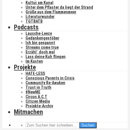
Kultur am Kanal
Unter dem Pflaster da liegt der Strand
Grüße aus dem Flammenmeer
Literaturwunder
TGTBATB
Podcasts
Lausche-Leeze
Gedankengestöber
Ich bin gespannt
Streams come true
Erzähl´ doch mal
Lass deine Kuh fliegen
Im Kasten
Projekte
HATE-LESS
Conscious Parents in Crisis
Community Re-Awaken
Trust in Truth
#NewME
Circus A.C.T
Citizen Media
Projekte-Archiv
Mitmachen
Suchen