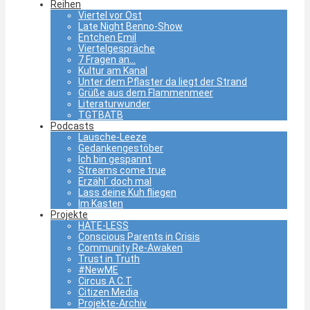
Reihen
Viertel vor Ost
Late Night Benno-Show
Entchen Emil
Viertelgespräche
7 Fragen an…
Kultur am Kanal
Unter dem Pflaster da liegt der Strand
Grüße aus dem Flammenmeer
Literaturwunder
TGTBATB
Podcasts
Lausche-Leeze
Gedankengestöber
Ich bin gespannt
Streams come true
Erzähl´ doch mal
Lass deine Kuh fliegen
Im Kasten
Projekte
HATE-LESS
Conscious Parents in Crisis
Community Re-Awaken
Trust in Truth
#NewME
Circus A.C.T
Citizen Media
Projekte-Archiv