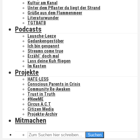
Kultur am Kanal
Unter dem Pflaster da liegt der Strand
Grüße aus dem Flammenmeer
Literaturwunder
TGTBATB
Podcasts
Lausche-Leeze
Gedankengestöber
Ich bin gespannt
Streams come true
Erzähl´ doch mal
Lass deine Kuh fliegen
Im Kasten
Projekte
HATE-LESS
Conscious Parents in Crisis
Community Re-Awaken
Trust in Truth
#NewME
Circus A.C.T
Citizen Media
Projekte-Archiv
Mitmachen
Suchen