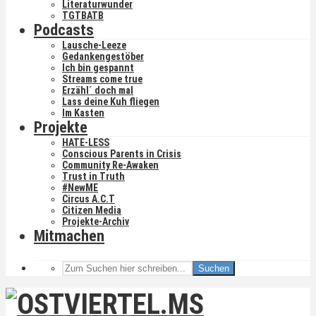
Literaturwunder
TGTBATB
Podcasts
Lausche-Leeze
Gedankengestöber
Ich bin gespannt
Streams come true
Erzähl´ doch mal
Lass deine Kuh fliegen
Im Kasten
Projekte
HATE-LESS
Conscious Parents in Crisis
Community Re-Awaken
Trust in Truth
#NewME
Circus A.C.T
Citizen Media
Projekte-Archiv
Mitmachen
Suchen