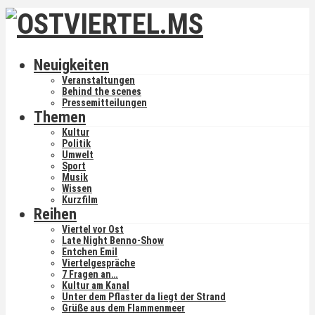
Neuigkeiten
Veranstaltungen
Behind the scenes
Pressemitteilungen
Themen
Kultur
Politik
Umwelt
Sport
Musik
Wissen
Kurzfilm
Reihen
Viertel vor Ost
Late Night Benno-Show
Entchen Emil
Viertelgespräche
7 Fragen an…
Kultur am Kanal
Unter dem Pflaster da liegt der Strand
Grüße aus dem Flammenmeer