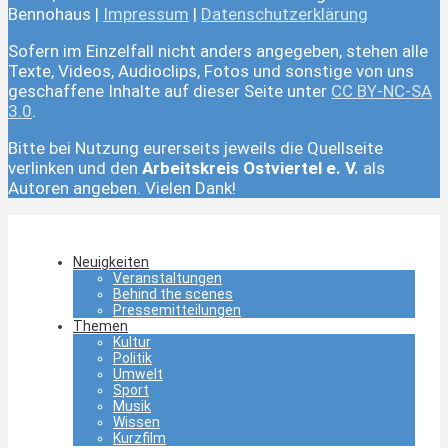
Bennohaus |
Impressum
|
Datenschutzerklärung
Sofern im Einzelfall nicht anders angegeben, stehen alle
Texte, Videos, Audioclips, Fotos und sonstige von uns
geschaffene Inhalte auf dieser Seite unter
CC BY-NC-SA
3.0
.
Bitte bei Nutzung eurerseits jeweils die Quellseite
verlinken und den
Arbeitskreis Ostviertel e. V.
als
Autoren angeben. Vielen Dank!
Neuigkeiten
Veranstaltungen
Behind the scenes
Pressemitteilungen
Themen
Kultur
Politik
Umwelt
Sport
Musik
Wissen
Kurzfilm