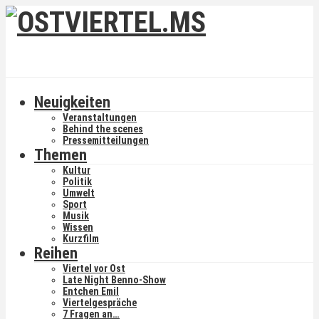
Neuigkeiten
Veranstaltungen
Behind the scenes
Pressemitteilungen
Themen
Kultur
Politik
Umwelt
Sport
Musik
Wissen
Kurzfilm
Reihen
Viertel vor Ost
Late Night Benno-Show
Entchen Emil
Viertelgespräche
7 Fragen an…