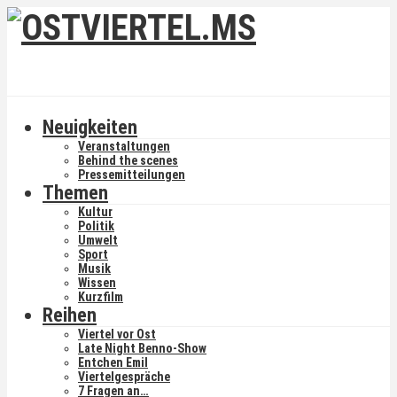
Neuigkeiten
Veranstaltungen
Behind the scenes
Pressemitteilungen
Themen
Kultur
Politik
Umwelt
Sport
Musik
Wissen
Kurzfilm
Reihen
Viertel vor Ost
Late Night Benno-Show
Entchen Emil
Viertelgespräche
7 Fragen an…