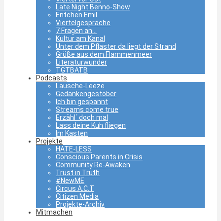
Late Night Benno-Show
Entchen Emil
Viertelgespräche
7 Fragen an…
Kultur am Kanal
Unter dem Pflaster da liegt der Strand
Grüße aus dem Flammenmeer
Literaturwunder
TGTBATB
Podcasts
Lausche-Leeze
Gedankengestöber
Ich bin gespannt
Streams come true
Erzähl´ doch mal
Lass deine Kuh fliegen
Im Kasten
Projekte
HATE-LESS
Conscious Parents in Crisis
Community Re-Awaken
Trust in Truth
#NewME
Circus A.C.T
Citizen Media
Projekte-Archiv
Mitmachen