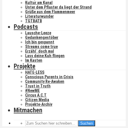
Kultur am Kanal
Unter dem Pflaster da liegt der Strand
Grüße aus dem Flammenmeer
Literaturwunder
TGTBATB
Podcasts
Lausche-Leeze
Gedankengestöber
Ich bin gespannt
Streams come true
Erzähl´ doch mal
Lass deine Kuh fliegen
Im Kasten
Projekte
HATE-LESS
Conscious Parents in Crisis
Community Re-Awaken
Trust in Truth
#NewME
Circus A.C.T
Citizen Media
Projekte-Archiv
Mitmachen
Suchen