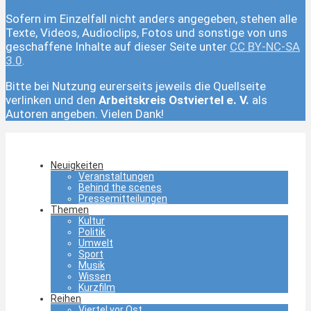
Sofern im Einzelfall nicht anders angegeben, stehen alle
Texte, Videos, Audioclips, Fotos und sonstige von uns
geschaffene Inhalte auf dieser Seite unter
CC BY-NC-SA
3.0
.
Bitte bei Nutzung eurerseits jeweils die Quellseite
verlinken und den
Arbeitskreis Ostviertel e. V.
als
Autoren angeben. Vielen Dank!
Neuigkeiten
Veranstaltungen
Behind the scenes
Pressemitteilungen
Themen
Kultur
Politik
Umwelt
Sport
Musik
Wissen
Kurzfilm
Reihen
Viertel vor Ost