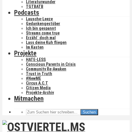
Literaturwunder
TGTBATB
Podcasts
Lausche-Leeze
Gedankengestöber
Ich bin gespannt
Streams come true
Erzähl´ doch mal
Lass deine Kuh fliegen
Im Kasten
Projekte
HATE-LESS
Conscious Parents in Crisis
Community Re-Awaken
Trust in Truth
#NewME
Circus A.C.T
Citizen Media
Projekte-Archiv
Mitmachen
Suchen