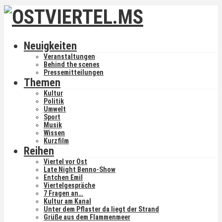
Neuigkeiten
Veranstaltungen
Behind the scenes
Pressemitteilungen
Themen
Kultur
Politik
Umwelt
Sport
Musik
Wissen
Kurzfilm
Reihen
Viertel vor Ost
Late Night Benno-Show
Entchen Emil
Viertelgespräche
7 Fragen an…
Kultur am Kanal
Unter dem Pflaster da liegt der Strand
Grüße aus dem Flammenmeer