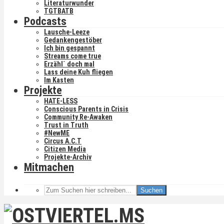
Literaturwunder
TGTBATB
Podcasts
Lausche-Leeze
Gedankengestöber
Ich bin gespannt
Streams come true
Erzähl´ doch mal
Lass deine Kuh fliegen
Im Kasten
Projekte
HATE-LESS
Conscious Parents in Crisis
Community Re-Awaken
Trust in Truth
#NewME
Circus A.C.T
Citizen Media
Projekte-Archiv
Mitmachen
Suchen