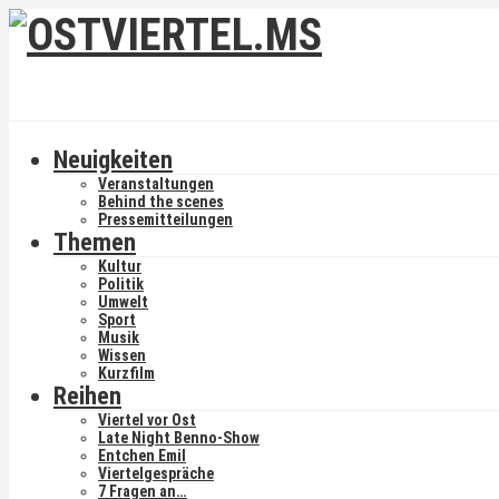
Neuigkeiten
Veranstaltungen
Behind the scenes
Pressemitteilungen
Themen
Kultur
Politik
Umwelt
Sport
Musik
Wissen
Kurzfilm
Reihen
Viertel vor Ost
Late Night Benno-Show
Entchen Emil
Viertelgespräche
7 Fragen an…