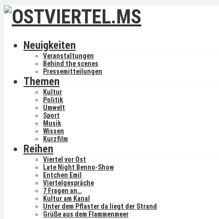
Neuigkeiten
Veranstaltungen
Behind the scenes
Pressemitteilungen
Themen
Kultur
Politik
Umwelt
Sport
Musik
Wissen
Kurzfilm
Reihen
Viertel vor Ost
Late Night Benno-Show
Entchen Emil
Viertelgespräche
7 Fragen an…
Kultur am Kanal
Unter dem Pflaster da liegt der Strand
Grüße aus dem Flammenmeer