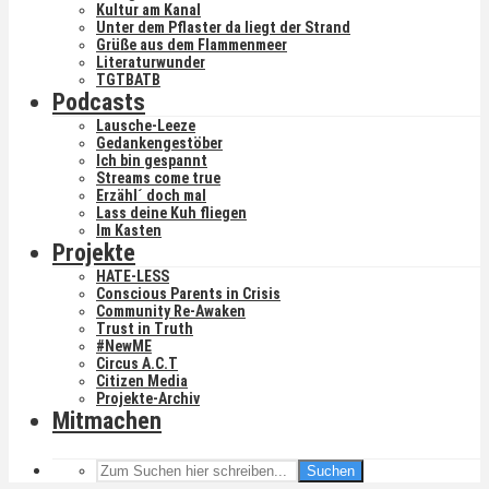
Kultur am Kanal
Unter dem Pflaster da liegt der Strand
Grüße aus dem Flammenmeer
Literaturwunder
TGTBATB
Podcasts
Lausche-Leeze
Gedankengestöber
Ich bin gespannt
Streams come true
Erzähl´ doch mal
Lass deine Kuh fliegen
Im Kasten
Projekte
HATE-LESS
Conscious Parents in Crisis
Community Re-Awaken
Trust in Truth
#NewME
Circus A.C.T
Citizen Media
Projekte-Archiv
Mitmachen
Suchen