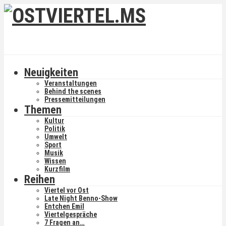
Neuigkeiten
Veranstaltungen
Behind the scenes
Pressemitteilungen
Themen
Kultur
Politik
Umwelt
Sport
Musik
Wissen
Kurzfilm
Reihen
Viertel vor Ost
Late Night Benno-Show
Entchen Emil
Viertelgespräche
7 Fragen an…