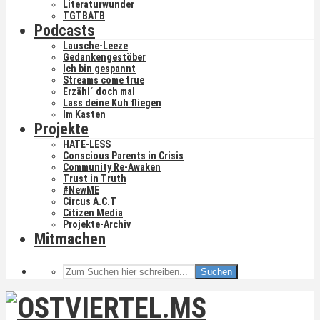
Literaturwunder
TGTBATB
Podcasts
Lausche-Leeze
Gedankengestöber
Ich bin gespannt
Streams come true
Erzähl´ doch mal
Lass deine Kuh fliegen
Im Kasten
Projekte
HATE-LESS
Conscious Parents in Crisis
Community Re-Awaken
Trust in Truth
#NewME
Circus A.C.T
Citizen Media
Projekte-Archiv
Mitmachen
Suchen