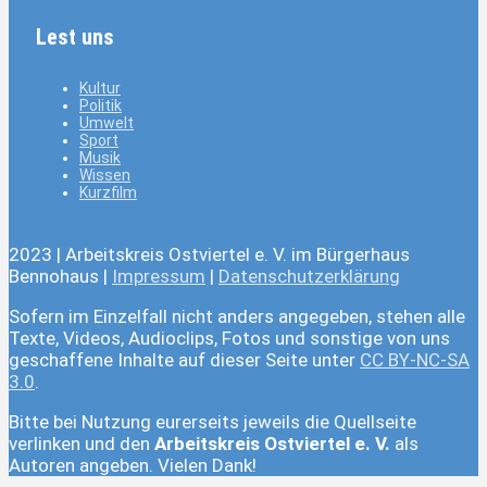
Lest uns
Kultur
Politik
Umwelt
Sport
Musik
Wissen
Kurzfilm
2023 | Arbeitskreis Ostviertel e. V. im Bürgerhaus
Bennohaus |
Impressum
|
Datenschutzerklärung
Sofern im Einzelfall nicht anders angegeben, stehen alle
Texte, Videos, Audioclips, Fotos und sonstige von uns
geschaffene Inhalte auf dieser Seite unter
CC BY-NC-SA
3.0
.
Bitte bei Nutzung eurerseits jeweils die Quellseite
verlinken und den
Arbeitskreis Ostviertel e. V.
als
Autoren angeben. Vielen Dank!