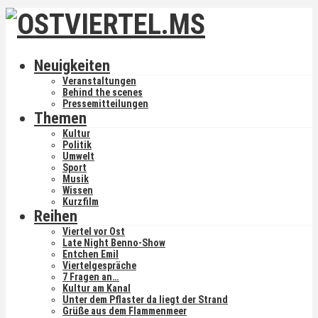
Neuigkeiten
Veranstaltungen
Behind the scenes
Pressemitteilungen
Themen
Kultur
Politik
Umwelt
Sport
Musik
Wissen
Kurzfilm
Reihen
Viertel vor Ost
Late Night Benno-Show
Entchen Emil
Viertelgespräche
7 Fragen an…
Kultur am Kanal
Unter dem Pflaster da liegt der Strand
Grüße aus dem Flammenmeer