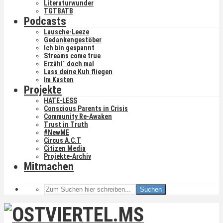
Literaturwunder
TGTBATB
Podcasts
Lausche-Leeze
Gedankengestöber
Ich bin gespannt
Streams come true
Erzähl´ doch mal
Lass deine Kuh fliegen
Im Kasten
Projekte
HATE-LESS
Conscious Parents in Crisis
Community Re-Awaken
Trust in Truth
#NewME
Circus A.C.T
Citizen Media
Projekte-Archiv
Mitmachen
Suchen