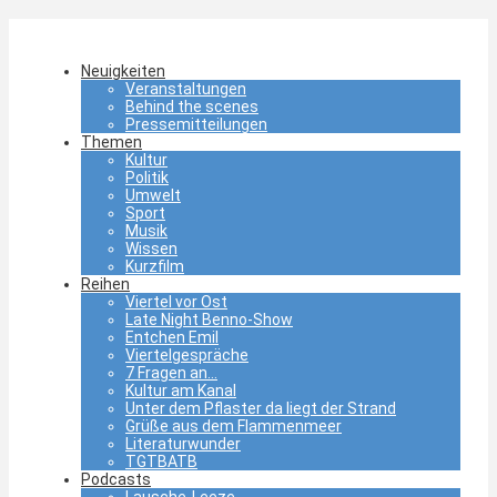
Neuigkeiten
Veranstaltungen
Behind the scenes
Pressemitteilungen
Themen
Kultur
Politik
Umwelt
Sport
Musik
Wissen
Kurzfilm
Reihen
Viertel vor Ost
Late Night Benno-Show
Entchen Emil
Viertelgespräche
7 Fragen an…
Kultur am Kanal
Unter dem Pflaster da liegt der Strand
Grüße aus dem Flammenmeer
Literaturwunder
TGTBATB
Podcasts
Lausche-Leeze