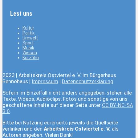
Lest uns
Kultur
Politik
Umwelt
Sport
Musik
Wissen
Kurzfilm
2023 | Arbeitskreis Ostviertel e. V. im Bürgerhaus
Bennohaus |
Impressum
|
Datenschutzerklärung
Sofern im Einzelfall nicht anders angegeben, stehen alle
Texte, Videos, Audioclips, Fotos und sonstige von uns
geschaffene Inhalte auf dieser Seite unter
CC BY-NC-SA
3.0
.
Bitte bei Nutzung eurerseits jeweils die Quellseite
verlinken und den
Arbeitskreis Ostviertel e. V.
als
Autoren angeben. Vielen Dank!