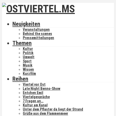
Neuigkeiten
Veranstaltungen
Behind the scenes
Pressemitteilungen
Themen
Kultur
Politik
Umwelt
Sport
Musik
Wissen
Kurzfilm
Reihen
Viertel vor Ost
Late Night Benno-Show
Entchen Emil
Viertelgespräche
7 Fragen an…
Kultur am Kanal
Unter dem Pflaster da liegt der Strand
Grüße aus dem Flammenmeer