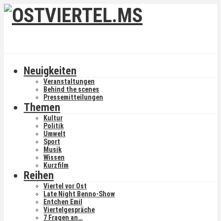
Neuigkeiten
Veranstaltungen
Behind the scenes
Pressemitteilungen
Themen
Kultur
Politik
Umwelt
Sport
Musik
Wissen
Kurzfilm
Reihen
Viertel vor Ost
Late Night Benno-Show
Entchen Emil
Viertelgespräche
7 Fragen an…