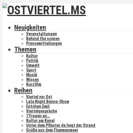
Neuigkeiten
Veranstaltungen
Behind the scenes
Pressemitteilungen
Themen
Kultur
Politik
Umwelt
Sport
Musik
Wissen
Kurzfilm
Reihen
Viertel vor Ost
Late Night Benno-Show
Entchen Emil
Viertelgespräche
7 Fragen an…
Kultur am Kanal
Unter dem Pflaster da liegt der Strand
Grüße aus dem Flammenmeer