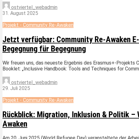
ostviertel_webadmin
31. August 2025
Projekt - Community Re-Awaken
Jetzt verfügbar: Community Re-Awaken E-B
Begegnung für Begegnung
Wir freuen uns, das neueste Ergebnis des Erasmus+-Projekts 
Booklet: „Inclusive Handbook: Tools and Techniques for Commu
ostviertel_webadmin
29. Juli 2025
Projekt - Community Re-Awaken
Rückblick: Migration, Inklusion & Politik
Awaken
Am 20. Juni 2025 (World Refugee Day) veranstaltete der Arbeit