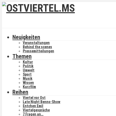
Neuigkeiten
Veranstaltungen
Behind the scenes
Pressemitteilungen
Themen
Kultur
Politik
Umwelt
Sport
Musik
Wissen
Kurzfilm
Reihen
Viertel vor Ost
Late Night Benno-Show
Entchen Emil
Viertelgespräche
7 Fragen an…