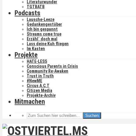
Literaturwunder
TGTBATB
Podcasts
Lausche-Leeze
Gedankengestöber
Ich bin gespannt
Streams come true
Erzähl´ doch mal
Lass deine Kuh fliegen
Im Kasten
Projekte
HATE-LESS
Conscious Parents in Crisis
Community Re-Awaken
Trust in Truth
#NewME
Circus A.C.T
Citizen Media
Projekte-Archiv
Mitmachen
Suchen