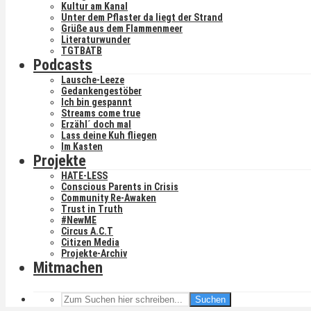
Kultur am Kanal
Unter dem Pflaster da liegt der Strand
Grüße aus dem Flammenmeer
Literaturwunder
TGTBATB
Podcasts
Lausche-Leeze
Gedankengestöber
Ich bin gespannt
Streams come true
Erzähl´ doch mal
Lass deine Kuh fliegen
Im Kasten
Projekte
HATE-LESS
Conscious Parents in Crisis
Community Re-Awaken
Trust in Truth
#NewME
Circus A.C.T
Citizen Media
Projekte-Archiv
Mitmachen
Suchen