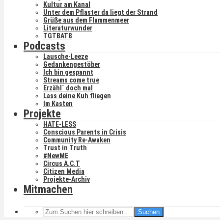
Kultur am Kanal
Unter dem Pflaster da liegt der Strand
Grüße aus dem Flammenmeer
Literaturwunder
TGTBATB
Podcasts
Lausche-Leeze
Gedankengestöber
Ich bin gespannt
Streams come true
Erzähl´ doch mal
Lass deine Kuh fliegen
Im Kasten
Projekte
HATE-LESS
Conscious Parents in Crisis
Community Re-Awaken
Trust in Truth
#NewME
Circus A.C.T
Citizen Media
Projekte-Archiv
Mitmachen
Suchen