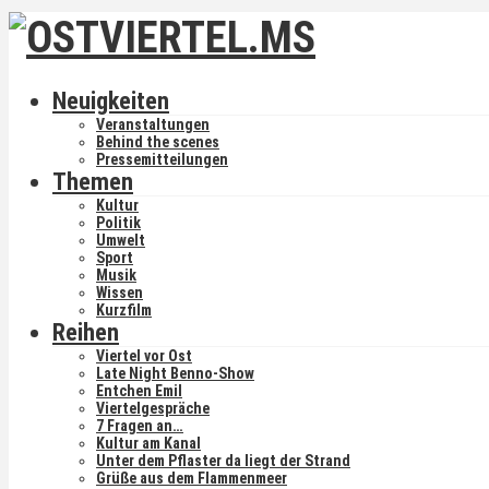
Neuigkeiten
Veranstaltungen
Behind the scenes
Pressemitteilungen
Themen
Kultur
Politik
Umwelt
Sport
Musik
Wissen
Kurzfilm
Reihen
Viertel vor Ost
Late Night Benno-Show
Entchen Emil
Viertelgespräche
7 Fragen an…
Kultur am Kanal
Unter dem Pflaster da liegt der Strand
Grüße aus dem Flammenmeer