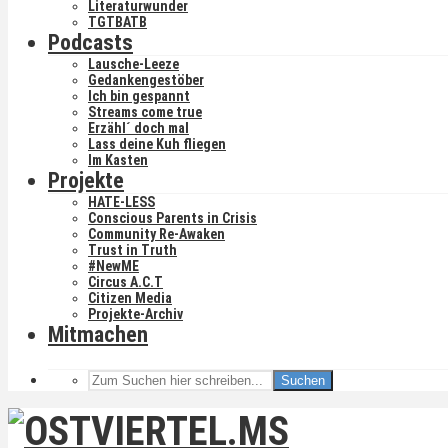
Literaturwunder
TGTBATB
Podcasts
Lausche-Leeze
Gedankengestöber
Ich bin gespannt
Streams come true
Erzähl´ doch mal
Lass deine Kuh fliegen
Im Kasten
Projekte
HATE-LESS
Conscious Parents in Crisis
Community Re-Awaken
Trust in Truth
#NewME
Circus A.C.T
Citizen Media
Projekte-Archiv
Mitmachen
Suchen