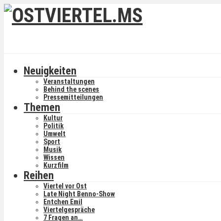
Neuigkeiten
Veranstaltungen
Behind the scenes
Pressemitteilungen
Themen
Kultur
Politik
Umwelt
Sport
Musik
Wissen
Kurzfilm
Reihen
Viertel vor Ost
Late Night Benno-Show
Entchen Emil
Viertelgespräche
7 Fragen an…