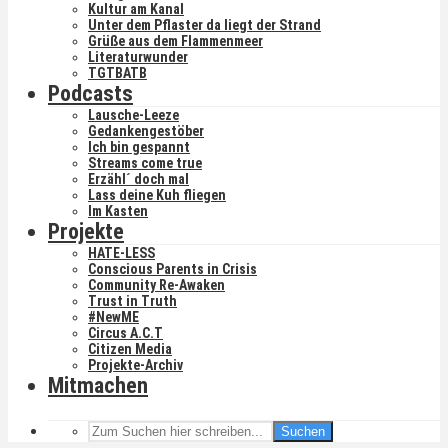
Kultur am Kanal
Unter dem Pflaster da liegt der Strand
Grüße aus dem Flammenmeer
Literaturwunder
TGTBATB
Podcasts
Lausche-Leeze
Gedankengestöber
Ich bin gespannt
Streams come true
Erzähl´ doch mal
Lass deine Kuh fliegen
Im Kasten
Projekte
HATE-LESS
Conscious Parents in Crisis
Community Re-Awaken
Trust in Truth
#NewME
Circus A.C.T
Citizen Media
Projekte-Archiv
Mitmachen
Suchen