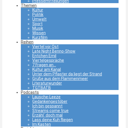
Pressemitteilungen
Themen
Kultur
Politik
Umwelt
Sport
Musik
Wissen
Kurzfilm
Reihen
Viertel vor Ost
Late Night Benno-Show
Entchen Emil
Viertelgespräche
7 Fragen an…
Kultur am Kanal
Unter dem Pflaster da liegt der Strand
Grüße aus dem Flammenmeer
Literaturwunder
TGTBATB
Podcasts
Lausche-Leeze
Gedankengestöber
Ich bin gespannt
Streams come true
Erzähl´ doch mal
Lass deine Kuh fliegen
Im Kasten