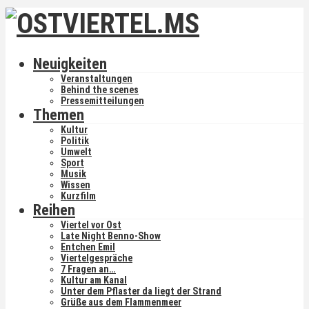
Neuigkeiten
Veranstaltungen
Behind the scenes
Pressemitteilungen
Themen
Kultur
Politik
Umwelt
Sport
Musik
Wissen
Kurzfilm
Reihen
Viertel vor Ost
Late Night Benno-Show
Entchen Emil
Viertelgespräche
7 Fragen an…
Kultur am Kanal
Unter dem Pflaster da liegt der Strand
Grüße aus dem Flammenmeer