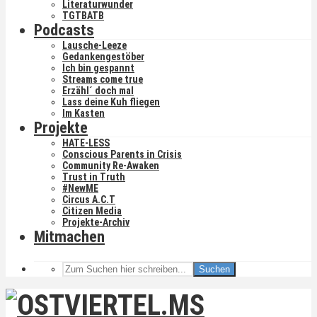
Literaturwunder
TGTBATB
Podcasts
Lausche-Leeze
Gedankengestöber
Ich bin gespannt
Streams come true
Erzähl´ doch mal
Lass deine Kuh fliegen
Im Kasten
Projekte
HATE-LESS
Conscious Parents in Crisis
Community Re-Awaken
Trust in Truth
#NewME
Circus A.C.T
Citizen Media
Projekte-Archiv
Mitmachen
Suchen