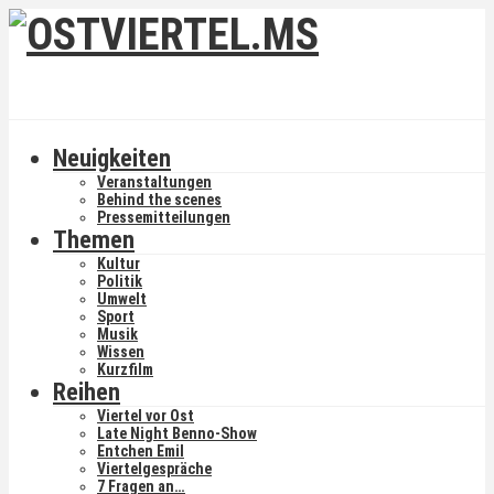
Neuigkeiten
Veranstaltungen
Behind the scenes
Pressemitteilungen
Themen
Kultur
Politik
Umwelt
Sport
Musik
Wissen
Kurzfilm
Reihen
Viertel vor Ost
Late Night Benno-Show
Entchen Emil
Viertelgespräche
7 Fragen an…