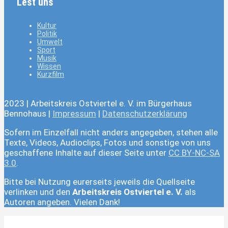
Lest uns
Kultur
Politik
Umwelt
Sport
Musik
Wissen
Kurzfilm
2023 | Arbeitskreis Ostviertel e. V. im Bürgerhaus
Bennohaus |
Impressum
|
Datenschutzerklärung
Sofern im Einzelfall nicht anders angegeben, stehen alle
Texte, Videos, Audioclips, Fotos und sonstige von uns
geschaffene Inhalte auf dieser Seite unter
CC BY-NC-SA
3.0
.
Bitte bei Nutzung eurerseits jeweils die Quellseite
verlinken und den
Arbeitskreis Ostviertel e. V.
als
Autoren angeben. Vielen Dank!