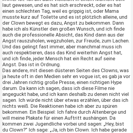
laut gewesen, und es hat sich erschreckt, oder es hat
einen schlechten Tag, weil es grippig ist, oder Mama
musste kurz auf Toilette und es ist plötzlich alleine, und
der Clown bewegt es dazu, Angst zu bekommen. Dann
habe ich als Künstler den großen Wunsch, und ich finde
auch die professionelle Absicht, das Kind dann aus der
Angst rauszuholen, wegzuholen, zur Freude, zum Lachen.
Und das gelingt fast immer, aber manchmal muss ich
auch respektieren, dass das Kind weiterhin Angst hat,
und ich finde, jeder Mensch hat ein Recht auf seine
Angst. Das ist in Ordnung.
Das andere, mit diesen düsteren Seiten des Clowns, was
ja heute oft in den Medien sehr en vogue ist; es gab ja vor
drei Jahren richtig große Presse, einen richtigen Hype
darum. Da kann ich sagen, dass ich diese Filme nie
angeguckt habe, und ich kann deshalb zu denen nicht viel
sagen. Ich würde nicht über etwas erzählen, über das ich
nichts weiß. Die Reaktionen habe ich aber zu spüren
bekommen. Ein Beispiel: Ich fahre durch Altenberge und
will meine Plakate für einen Auftritt aushängen. Da
kommen zwei Jugendliche vorbei und sagen: „Hey, bist
du Clown?” Ich sage: „Ja, ich bin Clown. Ich habe gerade