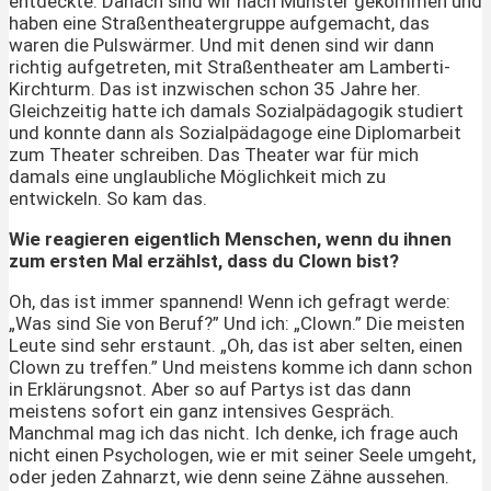
entdeckte. Danach sind wir nach Münster gekommen und
haben eine Straßentheatergruppe aufgemacht, das
waren die Pulswärmer. Und mit denen sind wir dann
richtig aufgetreten, mit Straßentheater am Lamberti-
Kirchturm. Das ist inzwischen schon 35 Jahre her.
Gleichzeitig hatte ich damals Sozialpädagogik studiert
und konnte dann als Sozialpädagoge eine Diplomarbeit
zum Theater schreiben. Das Theater war für mich
damals eine unglaubliche Möglichkeit mich zu
entwickeln. So kam das.
Wie reagieren eigentlich Menschen, wenn du ihnen
zum ersten Mal erzählst, dass du Clown bist?
Oh, das ist immer spannend! Wenn ich gefragt werde:
„Was sind Sie von Beruf?” Und ich: „Clown.” Die meisten
Leute sind sehr erstaunt. „Oh, das ist aber selten, einen
Clown zu treffen.” Und meistens komme ich dann schon
in Erklärungsnot. Aber so auf Partys ist das dann
meistens sofort ein ganz intensives Gespräch.
Manchmal mag ich das nicht. Ich denke, ich frage auch
nicht einen Psychologen, wie er mit seiner Seele umgeht,
oder jeden Zahnarzt, wie denn seine Zähne aussehen.