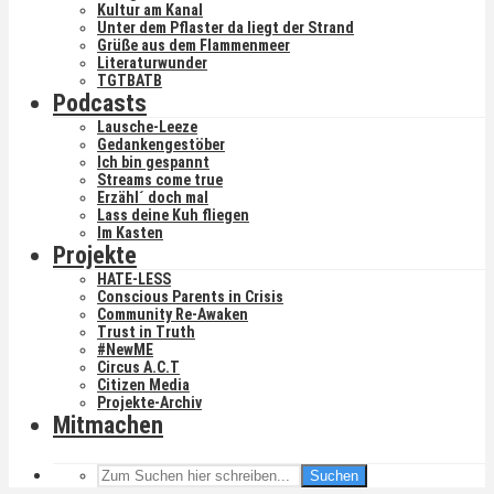
Kultur am Kanal
Unter dem Pflaster da liegt der Strand
Grüße aus dem Flammenmeer
Literaturwunder
TGTBATB
Podcasts
Lausche-Leeze
Gedankengestöber
Ich bin gespannt
Streams come true
Erzähl´ doch mal
Lass deine Kuh fliegen
Im Kasten
Projekte
HATE-LESS
Conscious Parents in Crisis
Community Re-Awaken
Trust in Truth
#NewME
Circus A.C.T
Citizen Media
Projekte-Archiv
Mitmachen
Suchen