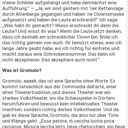
meine Schilder aufgehängt und habe demnächst eine
Aufführung.” — „Ja, wir sind gestern mit ‘ner Kettensäge
durch Altenberge gegangen und haben ‘ne Clownsmaske
aufgesetzt und haben die Leute erschreckt!” Ich sage:
„Was habt ihr gemacht? Wieso erschreckt ihr denn die
Leute? Und wisst ihr was? Wenn die Leute jetzt denken,
dass ich deshalb ein schrecklicher Clown bin, finde ich
das richtig gemein von euch. Ihr benutzt etwas, was ich
lange Jahre geübt habe, wo ich richtig für eintrete, und
macht daraus eine Schreckensnummer. Das kann ich
nicht akzeptieren. Das akzeptiere auch nicht.”
Was ist Gromolo?
Gromolo, aaaah, das ist eine Sprache ohne Worte. Es
kommt tatsächlich aus der Commedia dell’arte, einer
alten Theatertradition, und dieses Theater war ein
starkes Volkstheater, wo die Schauspieler in Dörfern
herumfuhren und bewusst kein intellektuelles Theater
machten, sondern richtig derbes Volkstheater. Und da
gab es diese Sprache, Gromolo, die also nur über Töne
und Klänge geht. „Esse patóre, di ceccha lucita poca
ceculova. Música laccha leìto, bése chetecchalo, eío bese