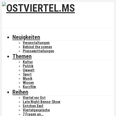
Neuigkeiten
Veranstaltungen
Behind the scenes
Pressemitteilungen
Themen
Kultur
Politik
Umwelt
Sport
Musik
Wissen
Kurzfilm
Reihen
Viertel vor Ost
Late Night Benno-Show
Entchen Emil
Viertelgespräche
7 Fragen an…