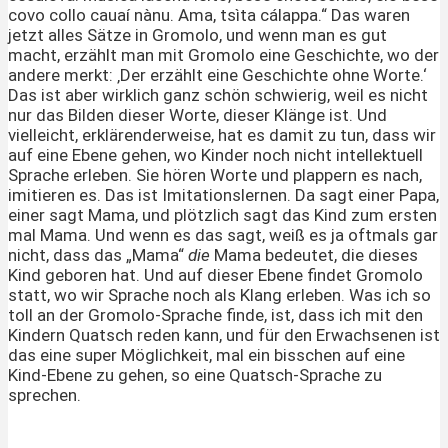
covo collo cauaí nànu. Ama, tsìta cálappa.“ Das waren
jetzt alles Sätze in Gromolo, und wenn man es gut
macht, erzählt man mit Gromolo eine Geschichte, wo der
andere merkt: ‚Der erzählt eine Geschichte ohne Worte.‘
Das ist aber wirklich ganz schön schwierig, weil es nicht
nur das Bilden dieser Worte, dieser Klänge ist. Und
vielleicht, erklärenderweise, hat es damit zu tun, dass wir
auf eine Ebene gehen, wo Kinder noch nicht intellektuell
Sprache erleben. Sie hören Worte und plappern es nach,
imitieren es. Das ist Imitationslernen. Da sagt einer Papa,
einer sagt Mama, und plötzlich sagt das Kind zum ersten
mal Mama. Und wenn es das sagt, weiß es ja oftmals gar
nicht, dass das „Mama“
die
Mama bedeutet, die dieses
Kind geboren hat. Und auf dieser Ebene findet Gromolo
statt, wo wir Sprache noch als Klang erleben. Was ich so
toll an der Gromolo-Sprache finde, ist, dass ich mit den
Kindern Quatsch reden kann, und für den Erwachsenen ist
das eine super Möglichkeit, mal ein bisschen auf eine
Kind-Ebene zu gehen, so eine Quatsch-Sprache zu
sprechen.