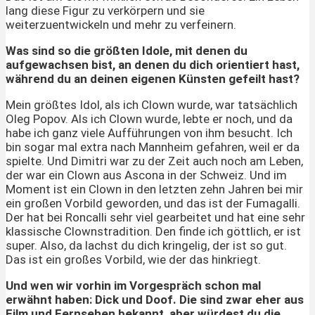
lang diese Figur zu verkörpern und sie
weiterzuentwickeln und mehr zu verfeinern.
Was sind so die größten Idole, mit denen du
aufgewachsen bist, an denen du dich orientiert hast,
während du an deinen eigenen Künsten gefeilt hast?
Mein größtes Idol, als ich Clown wurde, war tatsächlich
Oleg Popov. Als ich Clown wurde, lebte er noch, und da
habe ich ganz viele Aufführungen von ihm besucht. Ich
bin sogar mal extra nach Mannheim gefahren, weil er da
spielte. Und Dimitri war zu der Zeit auch noch am Leben,
der war ein Clown aus Ascona in der Schweiz. Und im
Moment ist ein Clown in den letzten zehn Jahren bei mir
ein großen Vorbild geworden, und das ist der Fumagalli.
Der hat bei Roncalli sehr viel gearbeitet und hat eine sehr
klassische Clownstradition. Den finde ich göttlich, er ist
super. Also, da lachst du dich kringelig, der ist so gut.
Das ist ein großes Vorbild, wie der das hinkriegt.
Und wen wir vorhin im Vorgespräch schon mal
erwähnt haben: Dick und Doof.
Die sind zwar eher aus
Film und Fernsehen bekannt,
aber würdest du die