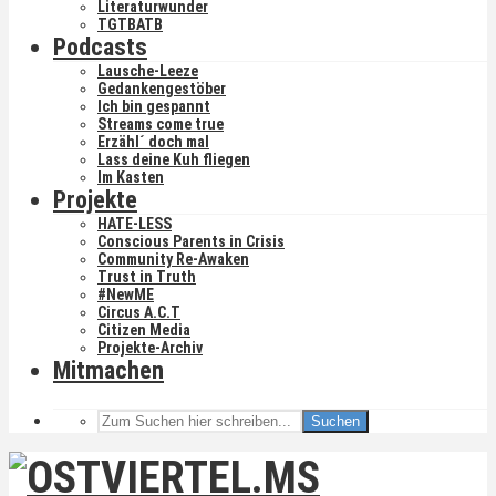
Literaturwunder
TGTBATB
Podcasts
Lausche-Leeze
Gedankengestöber
Ich bin gespannt
Streams come true
Erzähl´ doch mal
Lass deine Kuh fliegen
Im Kasten
Projekte
HATE-LESS
Conscious Parents in Crisis
Community Re-Awaken
Trust in Truth
#NewME
Circus A.C.T
Citizen Media
Projekte-Archiv
Mitmachen
Suchen