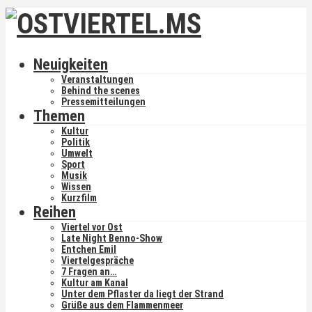
Neuigkeiten
Veranstaltungen
Behind the scenes
Pressemitteilungen
Themen
Kultur
Politik
Umwelt
Sport
Musik
Wissen
Kurzfilm
Reihen
Viertel vor Ost
Late Night Benno-Show
Entchen Emil
Viertelgespräche
7 Fragen an…
Kultur am Kanal
Unter dem Pflaster da liegt der Strand
Grüße aus dem Flammenmeer