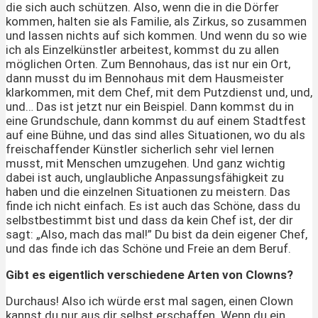
die sich auch schützen. Also, wenn die in die Dörfer
kommen, halten sie als Familie, als Zirkus, so zusammen
und lassen nichts auf sich kommen. Und wenn du so wie
ich als Einzelkünstler arbeitest, kommst du zu allen
möglichen Orten. Zum Bennohaus, das ist nur ein Ort,
dann musst du im Bennohaus mit dem Hausmeister
klarkommen, mit dem Chef, mit dem Putzdienst und, und,
und… Das ist jetzt nur ein Beispiel. Dann kommst du in
eine Grundschule, dann kommst du auf einem Stadtfest
auf eine Bühne, und das sind alles Situationen, wo du als
freischaffender Künstler sicherlich sehr viel lernen
musst, mit Menschen umzugehen. Und ganz wichtig
dabei ist auch, unglaubliche Anpassungsfähigkeit zu
haben und die einzelnen Situationen zu meistern. Das
finde ich nicht einfach. Es ist auch das Schöne, dass du
selbstbestimmt bist und dass da kein Chef ist, der dir
sagt: „Also, mach das mal!” Du bist da dein eigener Chef,
und das finde ich das Schöne und Freie an dem Beruf.
Gibt es eigentlich verschiedene Arten von Clowns?
Durchaus! Also ich würde erst mal sagen, einen Clown
kannst du nur aus dir selbst erschaffen. Wenn du ein