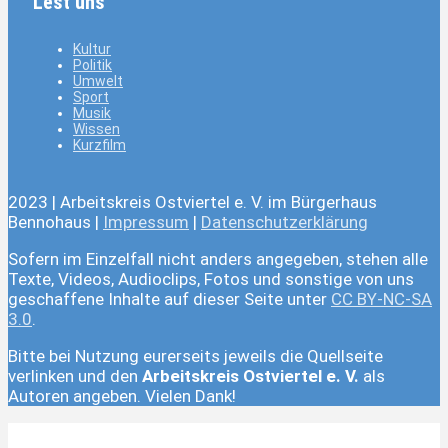
Lest uns
Kultur
Politik
Umwelt
Sport
Musik
Wissen
Kurzfilm
2023 | Arbeitskreis Ostviertel e. V. im Bürgerhaus
Bennohaus |
Impressum
|
Datenschutzerklärung
Sofern im Einzelfall nicht anders angegeben, stehen alle
Texte, Videos, Audioclips, Fotos und sonstige von uns
geschaffene Inhalte auf dieser Seite unter
CC BY-NC-SA
3.0
.
Bitte bei Nutzung eurerseits jeweils die Quellseite
verlinken und den
Arbeitskreis Ostviertel e. V.
als
Autoren angeben. Vielen Dank!