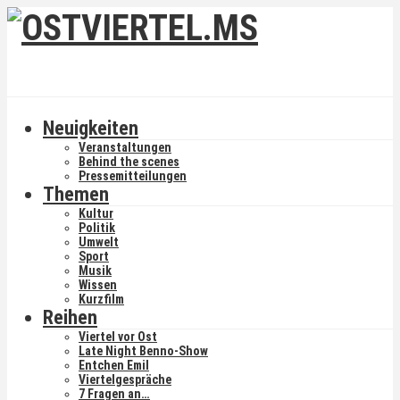
Neuigkeiten
Veranstaltungen
Behind the scenes
Pressemitteilungen
Themen
Kultur
Politik
Umwelt
Sport
Musik
Wissen
Kurzfilm
Reihen
Viertel vor Ost
Late Night Benno-Show
Entchen Emil
Viertelgespräche
7 Fragen an…