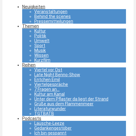
Neuigkeiten
Veranstaltungen
Behind the scenes
Pressemitteilungen
Themen
Kultur
Politik
Umwelt
Sport
Musik
Wissen
Kurzfilm
Reihen
Viertel vor Ost
Late Night Benno-Show
Entchen Emil
Viertelgespräche
7 Fragen an…
Kultur am Kanal
Unter dem Pflaster da liegt der Strand
Grüße aus dem Flammenmeer
Literaturwunder
TGTBATB
Podcasts
Lausche-Leeze
Gedankengestöber
Ich bin gespannt