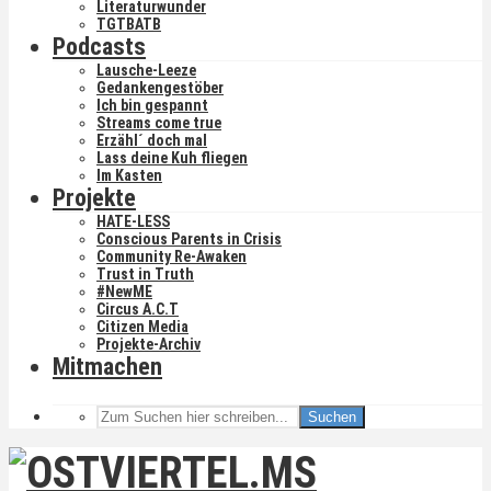
Literaturwunder
TGTBATB
Podcasts
Lausche-Leeze
Gedankengestöber
Ich bin gespannt
Streams come true
Erzähl´ doch mal
Lass deine Kuh fliegen
Im Kasten
Projekte
HATE-LESS
Conscious Parents in Crisis
Community Re-Awaken
Trust in Truth
#NewME
Circus A.C.T
Citizen Media
Projekte-Archiv
Mitmachen
Suchen