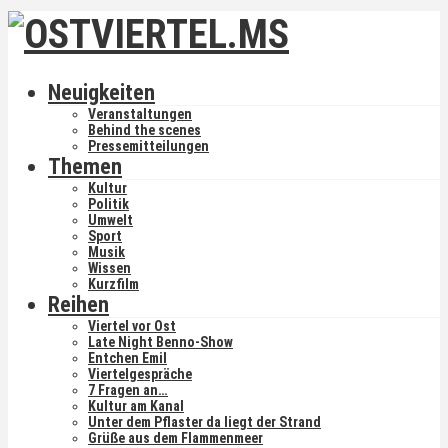
Neuigkeiten
Veranstaltungen
Behind the scenes
Pressemitteilungen
Themen
Kultur
Politik
Umwelt
Sport
Musik
Wissen
Kurzfilm
Reihen
Viertel vor Ost
Late Night Benno-Show
Entchen Emil
Viertelgespräche
7 Fragen an…
Kultur am Kanal
Unter dem Pflaster da liegt der Strand
Grüße aus dem Flammenmeer