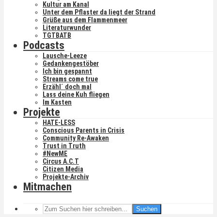
Kultur am Kanal
Unter dem Pflaster da liegt der Strand
Grüße aus dem Flammenmeer
Literaturwunder
TGTBATB
Podcasts
Lausche-Leeze
Gedankengestöber
Ich bin gespannt
Streams come true
Erzähl´ doch mal
Lass deine Kuh fliegen
Im Kasten
Projekte
HATE-LESS
Conscious Parents in Crisis
Community Re-Awaken
Trust in Truth
#NewME
Circus A.C.T
Citizen Media
Projekte-Archiv
Mitmachen
Suchen