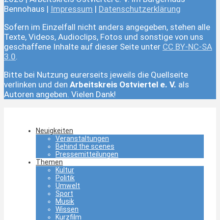
Bennohaus |
Impressum
|
Datenschutzerklärung
Sofern im Einzelfall nicht anders angegeben, stehen alle
Texte, Videos, Audioclips, Fotos und sonstige von uns
geschaffene Inhalte auf dieser Seite unter
CC BY-NC-SA
3.0
.
Bitte bei Nutzung eurerseits jeweils die Quellseite
verlinken und den
Arbeitskreis Ostviertel e. V.
als
Autoren angeben. Vielen Dank!
Neuigkeiten
Veranstaltungen
Behind the scenes
Pressemitteilungen
Themen
Kultur
Politik
Umwelt
Sport
Musik
Wissen
Kurzfilm