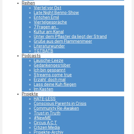
Reihen
Viertel vor Ost
Late Night Benno-Show
Entchen Emil
Viertelgespräche
7 Fragen an…
Kultur am Kanal
Unter dem Pflaster da liegt der Strand
Grüße aus dem Flammenmeer
Literaturwunder
TGTBATB
Podcasts
Lausche-Leeze
Gedankengestöber
Ich bin gespannt
Streams come true
Erzähl´ doch mal
Lass deine Kuh fliegen
Im Kasten
Projekte
HATE-LESS
Conscious Parents in Crisis
Community Re-Awaken
Trust in Truth
#NewME
Circus A.C.T
Citizen Media
Projekte-Archiv