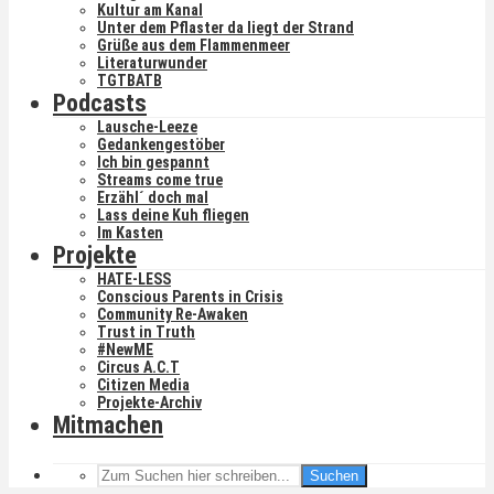
Kultur am Kanal
Unter dem Pflaster da liegt der Strand
Grüße aus dem Flammenmeer
Literaturwunder
TGTBATB
Podcasts
Lausche-Leeze
Gedankengestöber
Ich bin gespannt
Streams come true
Erzähl´ doch mal
Lass deine Kuh fliegen
Im Kasten
Projekte
HATE-LESS
Conscious Parents in Crisis
Community Re-Awaken
Trust in Truth
#NewME
Circus A.C.T
Citizen Media
Projekte-Archiv
Mitmachen
Suchen