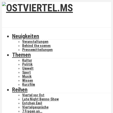
Neuigkeiten
Veranstaltungen
Behind the scenes
Pressemitteilungen
Themen
Kultur
Politik
Umwelt
Sport
Musik
Wissen
Kurzfilm
Reihen
Viertel vor Ost
Late Night Benno-Show
Entchen Emil
Viertelgespräche
7 Fragen an…