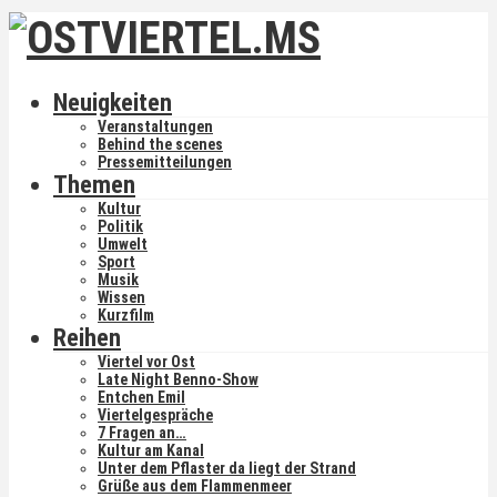
Neuigkeiten
Veranstaltungen
Behind the scenes
Pressemitteilungen
Themen
Kultur
Politik
Umwelt
Sport
Musik
Wissen
Kurzfilm
Reihen
Viertel vor Ost
Late Night Benno-Show
Entchen Emil
Viertelgespräche
7 Fragen an…
Kultur am Kanal
Unter dem Pflaster da liegt der Strand
Grüße aus dem Flammenmeer