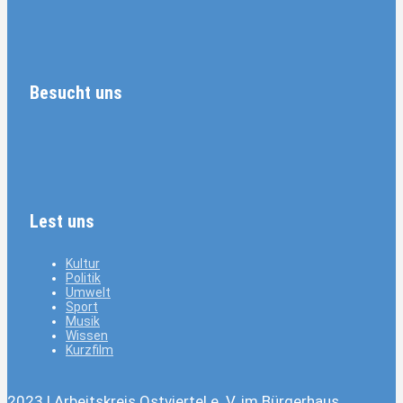
Besucht uns
Lest uns
Kultur
Politik
Umwelt
Sport
Musik
Wissen
Kurzfilm
2023 | Arbeitskreis Ostviertel e. V. im Bürgerhaus