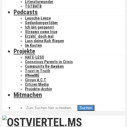
Literaturwunder
TGTBATB
Podcasts
Lausche-Leeze
Gedankengestöber
Ich bin gespannt
Streams come true
Erzähl´ doch mal
Lass deine Kuh fliegen
Im Kasten
Projekte
HATE-LESS
Conscious Parents in Crisis
Community Re-Awaken
Trust in Truth
#NewME
Circus A.C.T
Citizen Media
Projekte-Archiv
Mitmachen
Suchen