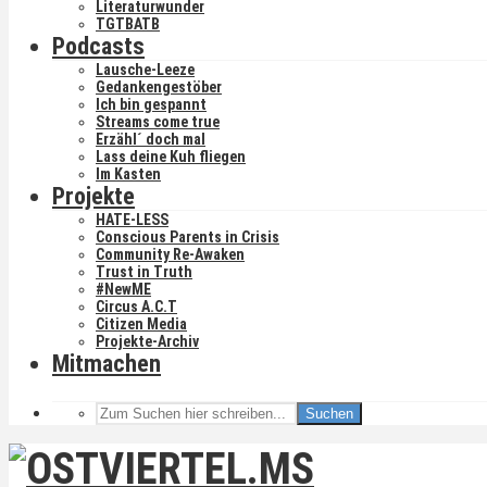
Literaturwunder
TGTBATB
Podcasts
Lausche-Leeze
Gedankengestöber
Ich bin gespannt
Streams come true
Erzähl´ doch mal
Lass deine Kuh fliegen
Im Kasten
Projekte
HATE-LESS
Conscious Parents in Crisis
Community Re-Awaken
Trust in Truth
#NewME
Circus A.C.T
Citizen Media
Projekte-Archiv
Mitmachen
Suchen