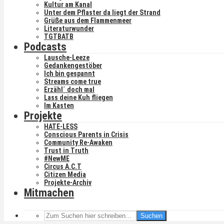
Kultur am Kanal
Unter dem Pflaster da liegt der Strand
Grüße aus dem Flammenmeer
Literaturwunder
TGTBATB
Podcasts
Lausche-Leeze
Gedankengestöber
Ich bin gespannt
Streams come true
Erzähl´ doch mal
Lass deine Kuh fliegen
Im Kasten
Projekte
HATE-LESS
Conscious Parents in Crisis
Community Re-Awaken
Trust in Truth
#NewME
Circus A.C.T
Citizen Media
Projekte-Archiv
Mitmachen
Suchen