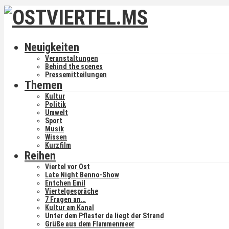
Neuigkeiten
Veranstaltungen
Behind the scenes
Pressemitteilungen
Themen
Kultur
Politik
Umwelt
Sport
Musik
Wissen
Kurzfilm
Reihen
Viertel vor Ost
Late Night Benno-Show
Entchen Emil
Viertelgespräche
7 Fragen an…
Kultur am Kanal
Unter dem Pflaster da liegt der Strand
Grüße aus dem Flammenmeer