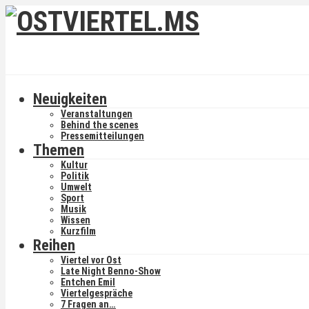
Neuigkeiten
Veranstaltungen
Behind the scenes
Pressemitteilungen
Themen
Kultur
Politik
Umwelt
Sport
Musik
Wissen
Kurzfilm
Reihen
Viertel vor Ost
Late Night Benno-Show
Entchen Emil
Viertelgespräche
7 Fragen an…